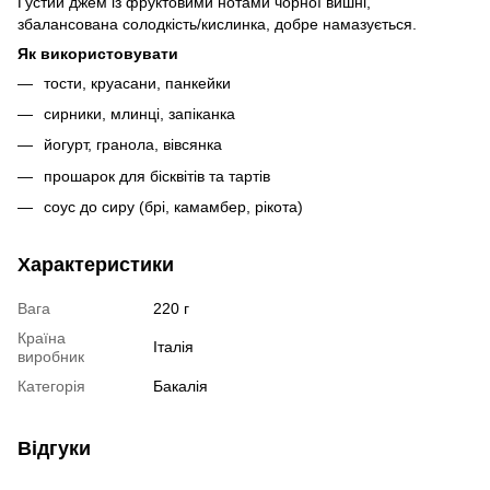
Густий джем із фруктовими нотами чорної вишні,
збалансована солодкість/кислинка, добре намазується.
Як використовувати
тости, круасани, панкейки
сирники, млинці, запіканка
йогурт, гранола, вівсянка
прошарок для бісквітів та тартів
соус до сиру (брі, камамбер, рікота)
Характеристики
Вага
220 г
Країна
Італія
виробник
Категорія
Бакалія
Відгуки