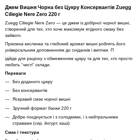
Джем Вишня Чорна без Цукру Консервантів Zuegg
Ciliegie Nere Zero 220 г
Zuegg Ciliegie Nere Zero — це джем із добірної чорної вишні,
створений для тих, хто хоче максимум ягідного смаку без
зайвого.
Приємна кислинка та глибокий аромат вишні роблять його
універсальним доповненням до сніданків і випічки. П
ідійде для раціону з обмеженням цукру та для тих, хто просто
любить “чисті” склади.
Переваги
Без доданого цукру
Без консервантів
Яскравий смак чорної вишні
Зручний формат банки 220 г
Добре поєднується і з солодкими, і з нейтральними
стравами (сир, йогурт, каші)
Смак і текстура