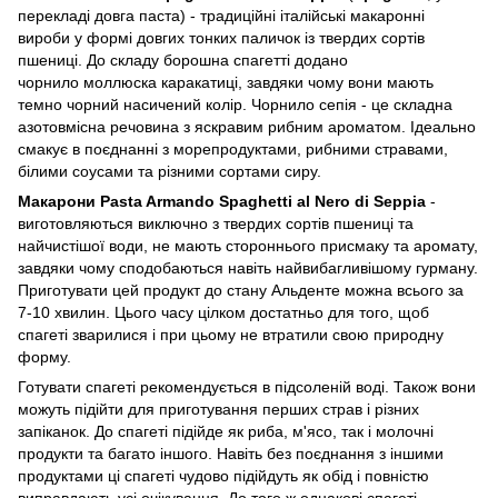
перекладі довга паста) - традиційні італійські макаронні
вироби у формі довгих тонких паличок із твердих сортів
пшениці. До складу борошна спагетті додано
чорнило моллюска каракатиці, завдяки чому вони мають
темно чорний насичений колір. Чорнило сепія - це складна
азотовмісна речовина з яскравим рибним ароматом. Ідеально
смакує в поєднанні з морепродуктами, рибними стравами,
білими соусами та різними сортами сиру.
Макарони Pasta Armando Spaghetti al Nero di Seppia
-
виготовляються виключно з твердих сортів
пшениці та
найчистішої води, не мають стороннього присмаку та аромату,
завдяки чому сподобаються навіть найвибагливішому гурману.
Приготувати цей продукт до стану Альденте можна всього за
7-10 хвилин. Цього часу цілком достатньо для того, щоб
спагеті зварилися і при цьому не втратили свою природну
форму.
Готувати спагеті рекомендується в підсоленій воді. Також вони
можуть підійти для приготування перших страв і різних
запіканок. До спагеті підійде як риба, м'ясо, так і молочні
продукти та багато іншого. Навіть без поєднання з іншими
продуктами ці спагеті чудово підійдуть як обід і повністю
виправдають усі очікування. До того ж однакові спагеті