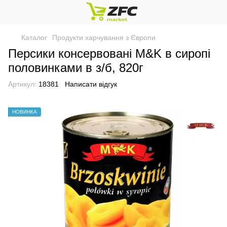
Каталог
Продукти харчування з Європи
Персики консервовані M&K в сиропі
половинками в з/б, 820г
Артикул:
18381
Написати відгук
НОВИНКА