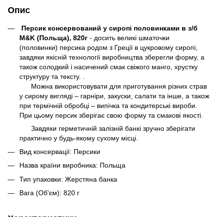
Опис
Персик консервований у сиропі половинками в з/б
M&K (Польща), 820г
- досить великі шматочки
(половинки) персика родом з Греції в цукровому сиропі,
завдяки якісній технології виробництва зберегли форму, а
також солодкий і насичений смак свіжого манго, хрустку
структуру та тексту. .
Можна використовувати для приготування різних страв
у сирому вигляді – гарніри, закуски, салати та інше, а також
при термічній обробці – випічка та кондитерські вироби.
При цьому персик зберігає свою форму та смакові якості.
Завдяки герметичній залізній банкі зручно зберігати
практично у будь-якому сухому місці.
Вид консервації: Персики
Назва країни виробника: Польща
Тип упаковки: Жерстяна банка
Вага (Об'єм): 820 г