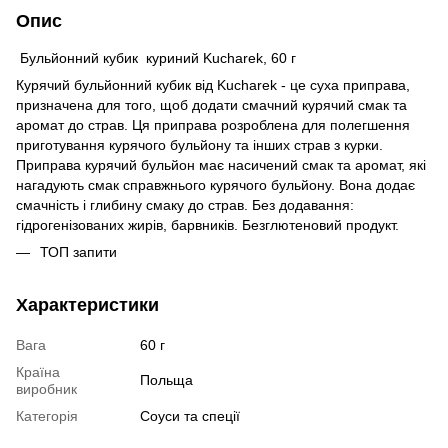
Опис
Бульйонний кубик куриний Kucharek, 60 г
Курячий бульйонний кубик від Kucharek - це суха приправа,
призначена для того, щоб додати смачний курячий смак та
аромат до страв. Ця приправа розроблена для полегшення
приготування курячого бульйону та інших страв з курки.
Приправа курячий бульйон має насичений смак та аромат, які
нагадують смак справжнього курячого бульйону. Вона додає
смачність і глибину смаку до страв. Без додавання:
гідрогенізованих жирів, барвників. Безглютеновий продукт.
ТОП запити
Характеристики
Вага
60 г
Країна
Польща
виробник
Категорія
Соуси та спеції