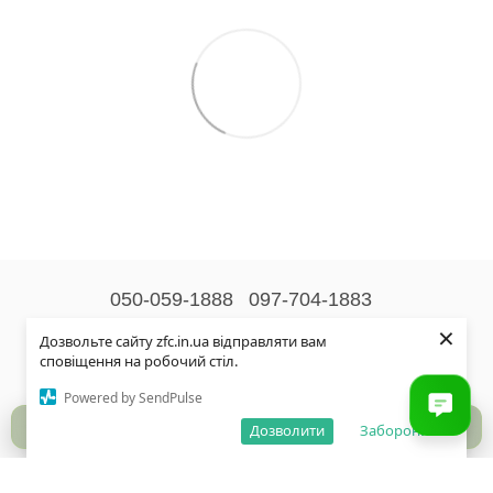
050-059-1888
097-704-1883
×
Контактна інформація
Дозвольте сайту zfc.in.ua відправляти вам
сповіщення на робочий стіл.
Повна версія сайту
Powered by SendPulse
© 2026
Дозволити
Заборонити