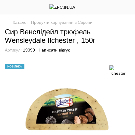
Каталог
Продукти харчування з Європи
Сир Венслідейл трюфель
Wensleydale Ilchester , 150г
Артикул:
19099
Написати відгук
НОВИНКА