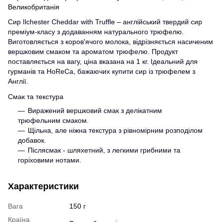
Великобританія
Сир Ilchester Cheddar with Truffle – англійський твердий сир
преміум-класу з додаванням натурального трюфелю.
Виготовляється з коров'ячого молока, відрізняється насиченим
вершковим смаком та ароматом трюфелю. Продукт
поставляється на вагу, ціна вказана на 1 кг. Ідеальний для
гурманів та HoReCa, бажаючих купити сир із трюфелем з
Англії.
Смак та текстура
Виражений вершковий смак з делікатним
трюфельним смаком.
Щільна, але ніжна текстура з рівномірним розподілом
добавок.
Післясмак - шляхетний, з легкими грибними та
горіховими нотами.
Характеристики
Вага
150 г
Країна