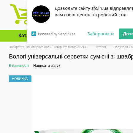
Перейти до основного контенту
Дозвольте сайту zfc.in.ua відправля
вам сповіщення на робочий стіл.
Заборонити
Доз
Powered by SendPulse
Каталог
Оплата і доставка
Обмін та повернення
Закарпатська Фабрика Кави - інтернет-магазин ZFC
Каталог
Побутова хім
Вологі універсальні серветки сумісні зі шва
В наявності
Написати відгук
НОВИНКА