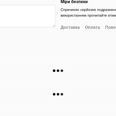
Міри безпеки
Спричиняє серйозне подразнення
використанням прочитайте етике
Доставка
Оплата
Пове