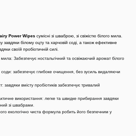
airy Power Wipes
сумісні зі шваброю, зі свіжістю білого мила.
ну завдяки білому оцту та харчовій соді, а також ефективне
яки своїй пробіотичній силі.
о мила: Забезпечує ностальгічний та освіжаючий аромат білого
ї соди: забезпечує глибоке очищення, без зусиль видаляючи
ст: завдяки вмісту пробіотиків забезпечує тривалий
актичне використання: легке та швидке прибирання завдяки
сний зі швабрами.
 його екологічно чиста формула робить його безпечним у