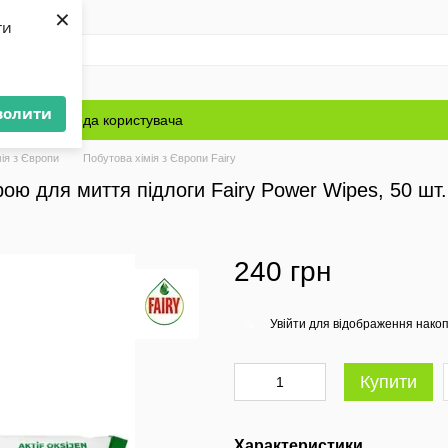
×
ти
волити
Блог
Угода користувача
ія з Європи
Побутова хімія з Європи Fairy
брою для миття підлоги Fairy Power Wipes, 50 шт.
240 грн
Увійти
для відображення накоп
%
Купити
Характеристики