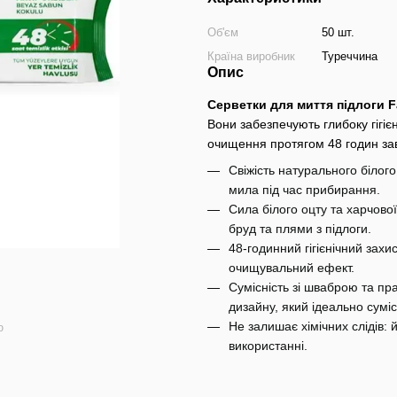
Об'єм
50 шт.
Країна виробник
Туреччина
Опис
Серветки для миття підлоги F
Вони забезпечують глибоку гігіє
очищення протягом 48 годин завд
Свіжість натурального білог
мила під час прибирання.
Сила білого оцту та харчово
бруд та плями з підлоги.
48-годинний гігієнічний захи
очищувальний ефект.
Сумісність зі шваброю та пр
дизайну, який ідеально сумі
Не залишає хімічних слідів:
ю
використанні.