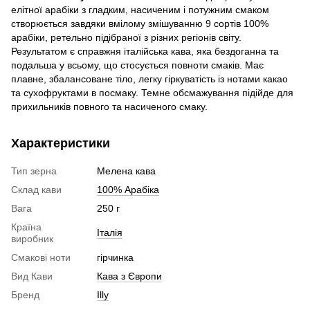
елітної арабіки з гладким, насиченим і потужним смаком
створюється завдяки вмілому змішуванню 9 сортів 100%
арабіки, ретельно підібраної з різних регіонів світу.
Результатом є справжня італійська кава, яка бездоганна та
подальша у всьому, що стосується повноти смаків. Має
плавне, збалансоване тіло, легку гіркуватість із нотами какао
та сухофруктами в посмаку. Темне обсмажування підійде для
прихильників повного та насиченого смаку.
Характеристики
Тип зерна
Мелена кава
Склад кави
100% Арабіка
Вага
250 г
Країна
Італія
виробник
Смакові ноти
гірчинка
Вид Кави
Кава з Європи
Бренд
Illy