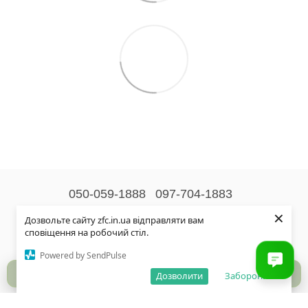
050-059-1888
097-704-1883
×
Контактна інформація
Дозвольте сайту zfc.in.ua відправляти вам
сповіщення на робочий стіл.
Повна версія сайту
Powered by SendPulse
© 2026
Дозволити
Заборонити