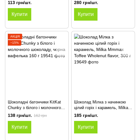
цукру, 250 г
113 грн/шт.
280 грн/шт.
Купити
Купити
АКЦІЯ
−15%
Шоколадні батончики KitKat
Шоколад Мілка з начинкою
Chunky з білого і молочного
цілий горіх і карамель, Milka
шоколаду, чорна вафелька
Mmmax Toffee Wholenut flavor,
138 грн/шт.
185 грн/шт.
162 грн
160 г
300 г
Купити
Купити