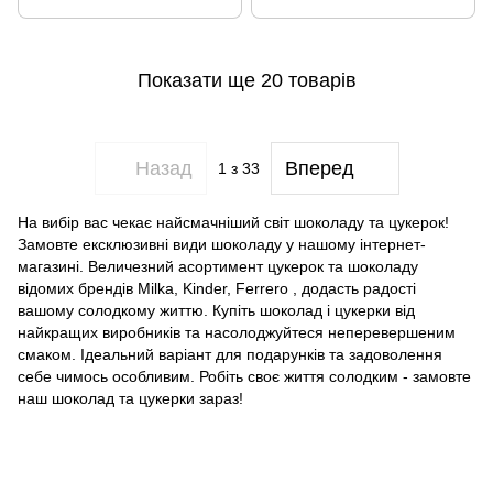
Показати ще 20 товарів
Назад
Вперед
1
з 33
На вибір вас чекає найсмачніший світ шоколаду та цукерок!
Замовте ексклюзивні види шоколаду у нашому інтернет-
магазині. Величезний асортимент цукерок та шоколаду
відомих брендів Milka, Kinder, Ferrero , додасть радості
вашому солодкому життю. Купіть шоколад і цукерки від
найкращих виробників та насолоджуйтеся неперевершеним
смаком. Ідеальний варіант для подарунків та задоволення
себе чимось особливим. Робіть своє життя солодким - замовте
наш шоколад та цукерки зараз!