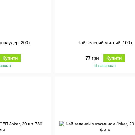
й зелений Ганпаудер, 200 г
Чай зелений м'ятний, 100 г
Купити
77 грн
Купити
вності
В наявності