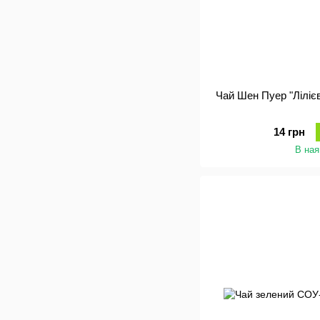
Чай Шен Пуер "Лілієв
14 грн
В ная