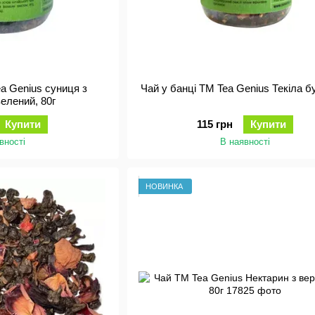
ea Genius суниця з
Чай у банці ТМ Tea Genius Текіла б
елений, 80г
Купити
115 грн
Купити
вності
В наявності
НОВИНКА