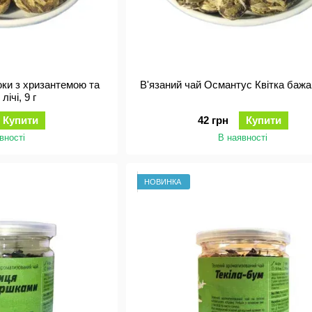
юки з хризантемою та
В'язаний чай Османтус Квітка бажан
лічі, 9 г
Купити
42 грн
Купити
вності
В наявності
НОВИНКА