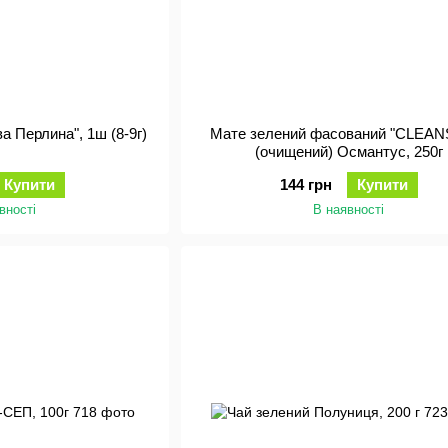
а Перлина", 1ш (8-9г)
Мате зелений фасований "CLEAN
(очищений) Османтус, 250г
Купити
144 грн
Купити
вності
В наявності