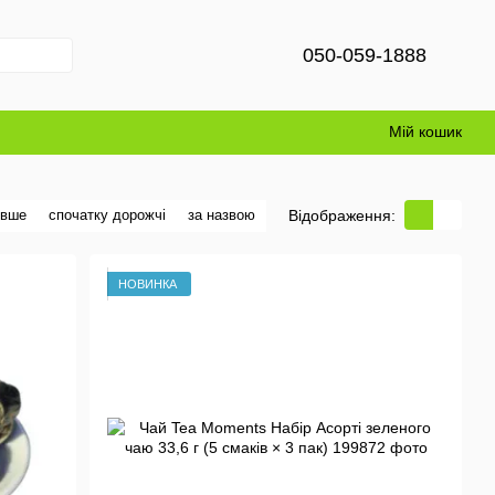
050-059-1888
Мій кошик
Відображення:
евше
спочатку дорожчі
за назвою
НОВИНКА