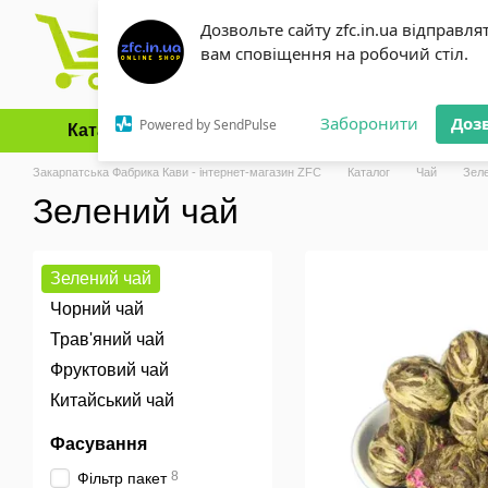
Перейти до основного контенту
Дозвольте сайту zfc.in.ua відправля
вам сповіщення на робочий стіл.
Заборонити
Доз
Powered by SendPulse
Каталог
Оплата і доставка
Обмін та повернення
Закарпатська Фабрика Кави - інтернет-магазин ZFC
Каталог
Чай
Зел
Зелений чай
Зелений чай
Чорний чай
Трав'яний чай
Фруктовий чай
Китайський чай
Фасування
8
Фільтр пакет