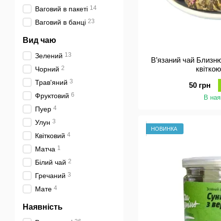
14
Ваговий в пакеті
23
Ваговий в банці
Вид чаю
13
Зелений
В’язаний чай Близн
2
квіткою 
Чорний
3
Трав'яний
50 грн
6
Фруктовий
В ная
4
Пуер
3
Улун
НОВИНКА
4
Квітковий
1
Матча
2
Білий чай
3
Гречаний
4
Мате
Наявність