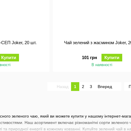
СЕП Joker, 20 шт.
Чай зелений з жасмином Joker, 2
Купити
101 грн
Купити
вності
В наявності
Назад
1
2
3
Вперед
П
існого зеленого чаю, який ви можете купити у нашому інтернет-маг
стивостями. Наш асортимент включає різноманітні сорти зеленого ч
ті та природної енергії в кожному ковзанні. Купуйте зелений чай в н