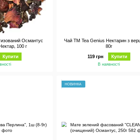
тизований Османтус
Чай ТМ Tea Genius Нектарин з вер
Нектар, 100 г
80г
Купити
119 грн
Купити
вності
В наявності
НОВИНКА