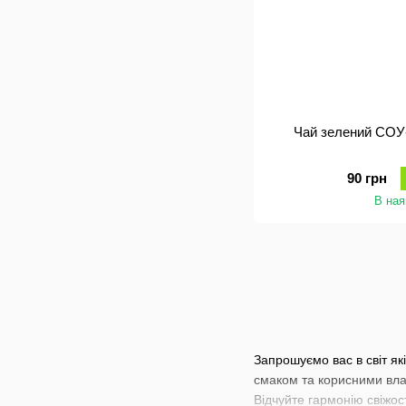
Чай зелений СОУ-
90 грн
В ная
Запрошуємо вас в світ як
смаком та корисними вла
Відчуйте гармонію свіжос