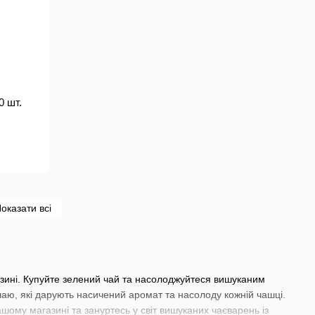
0 шт.
оказати всі
азині. Купуйте зелений чай та насолоджуйтеся вишуканим
аю, які дарують насичений аромат та насолоду кожній чашці.
ашому магазині та зануртесь у світ вишуканих чаєварень із