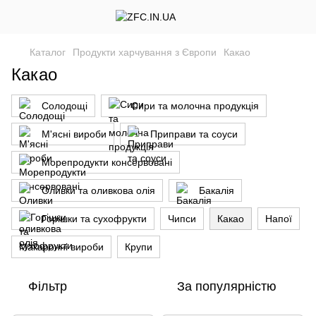
Каталог
Продукти харчування з Європи
Какао
Какао
Солодощі
Сири та молочна продукція
М'ясні вироби
Приправи та соуси
Морепродукти консервовані
Оливки та оливкова олія
Бакалія
Горішки та сухофрукти
Чипси
Какао
Напої
Макаронні вироби
Крупи
Фільтр
За популярністю