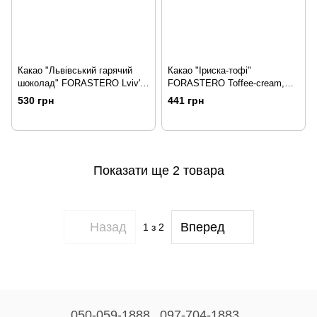
Какао "Львівський гарячий
Какао "Іриска-тофі"
шоколад" FORASTERO Lviv's
FORASTERO Toffee-cream,
Hot Chocolat, 1кг
1кг
530 грн
441 грн
Показати ще 2 товара
Назад
Вперед
1
з 2
050-059-1888
097-704-1883