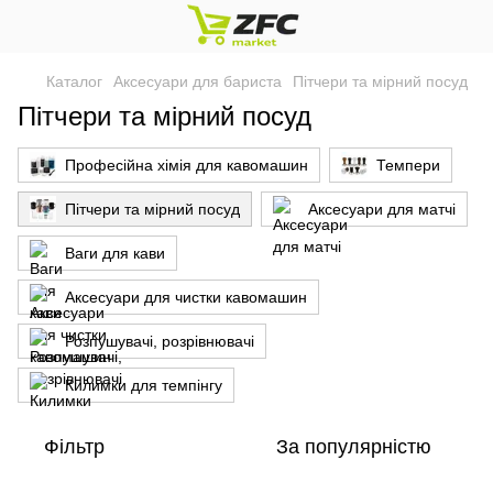
Каталог
Аксесуари для бариста
Пітчери та мірний посуд
Пітчери та мірний посуд
Професійна хімія для кавомашин
Темпери
Пітчери та мірний посуд
Аксесуари для матчі
Ваги для кави
Аксесуари для чистки кавомашин
Розпушувачі, розрівнювачі
Килимки для темпінгу
Фільтр
За популярністю