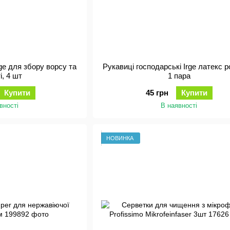
ge для збору ворсу та
Рукавиці господарські Irge латекс р
і, 4 шт
1 пара
Купити
45 грн
Купити
вності
В наявності
НОВИНКА