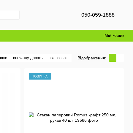
050-059-1888
Мій кошик
Відображення:
евше
спочатку дорожчі
за назвою
НОВИНКА