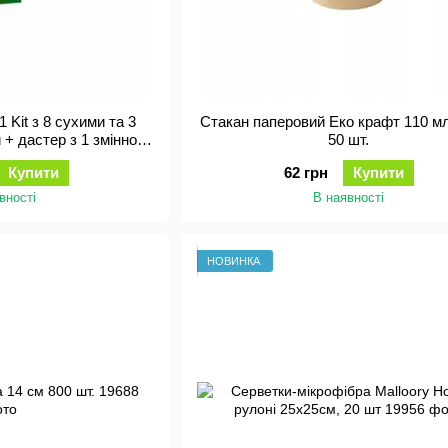
1 Kit з 8 сухими та 3
Стакан паперовий Еко крафт 110 мл
 + дастер з 1 змінною
50 шт.
адкою
Купити
62 грн
Купити
вності
В наявності
НОВИНКА