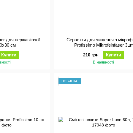
er для нержавіючої
Cерветки для чищення з мікроф
30х30 см
Profissimo Mikrofeinfaser 3шт
Купити
210 грн
Купити
вності
В наявності
НОВИНКА