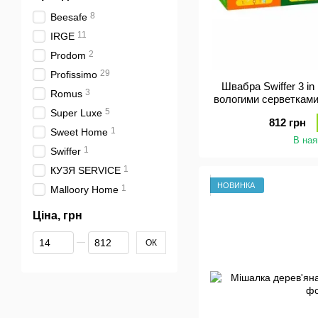
8
Beesafe
11
IRGE
2
Prodom
29
Profissimo
Швабра Swiffer 3 in 
3
Romus
вологими серветками
нас
5
Super Luxe
812 грн
1
Sweet Home
В ная
1
Swiffer
1
КУЗЯ SERVICE
НОВИНКА
1
Malloory Home
Ціна, грн
Від Ціна, грн
До Ціна, грн
ОК