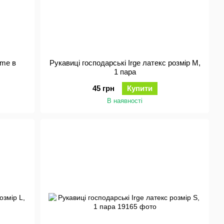
ome в
Рукавиці господарські Irge латекс розмір M,
1 пара
45 грн
Купити
В наявності