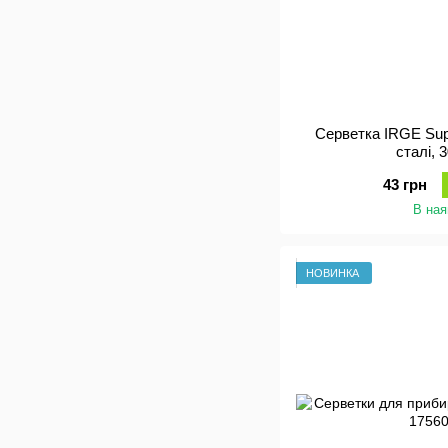
Серветка IRGE Sup
сталі, 
43 грн
В ная
НОВИНКА