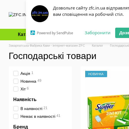
Перейти до основного контенту
Дозвольте сайту zfc.in.ua відправля
вам сповіщення на робочий стіл.
Заборонити
Доз
Powered by SendPulse
Каталог
Оплата і доставка
Обмін та повернення
Закарпатська Фабрика Кави - інтернет-магазин ZFC
Каталог
Господарські
Господарські товари
1
Акція
НОВИНКА
49
Новинка
6
Хіт
Наявність
21
В наявності
41
Немає в наявності
Бренд