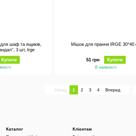
для шаф та ящиків,
Мішок для прання IRGE 30*40
ндал", 3 шт, Irge
Купити
51 грн
Купити
вності
В наявності
Назад
1
2
3
4
Вперед
Каталог
Клієнтам