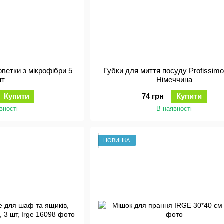
рветки з мікрофібри 5
Губки для миття посуду Profissimo,
шт
Німеччина
Купити
74 грн
Купити
вності
В наявності
НОВИНКА