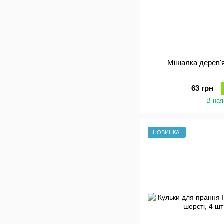
Мішалка дерев'я
63 грн
В ная
НОВИНКА