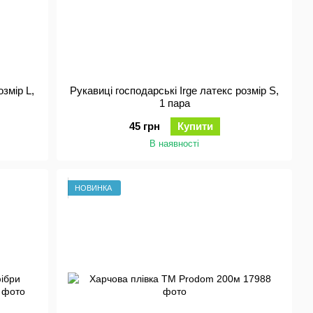
озмір L,
Рукавиці господарські Irge латекс розмір S,
1 пара
45 грн
Купити
В наявності
НОВИНКА