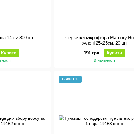
на 14 см 800 шт.
Серветки-мікрофібра Malloory H
рулоні 25х25см, 20 шт
Купити
191 грн
Купити
вності
В наявності
НОВИНКА