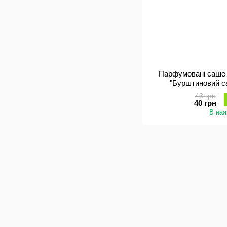
Парфумовані саше 
"Бурштиновий са
43 грн
40 грн
В ная