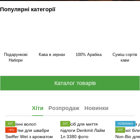
Популярні категорії
Подарункові
Кава в зернах
100% Арабіка
Суміш сортів
Набори
кави
Каталог товарів
Хіти
Розпродаж
Новинки
ХІТ
ХІТ
НОВИНКА
−6%
ХІТ