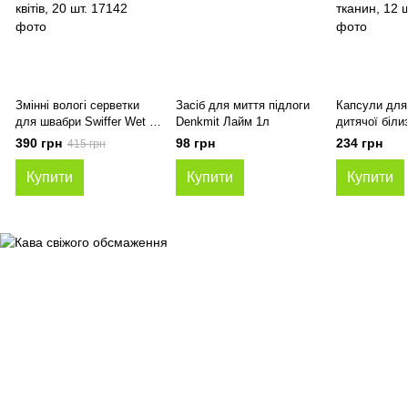
Змінні вологі серветки
Засіб для миття підлоги
Капсули для
для швабри Swiffer Wet з
Denkmit Лайм 1л
дитячої біли
ароматом квітів, 20 шт.
Bio для всіх 
390 грн
98 грн
234 грн
415 грн
12 шт
Купити
Купити
Купити