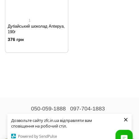
1
Дубайський шоколад Antepya,
190г
376 грн
050-059-1888
097-704-1883
×
Контактна інформація
Дозвольте сайту zfc.in.ua відправляти вам
сповіщення на робочий стіл.
Повна версія сайту
Powered by SendPulse