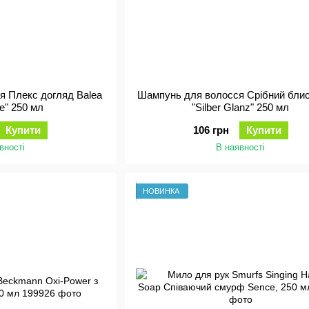
я Плекс догляд Balea
Шампунь для волосся Срібний блис
re" 250 мл
"Silber Glanz" 250 мл
Купити
106 грн
Купити
вності
В наявності
НОВИНКА