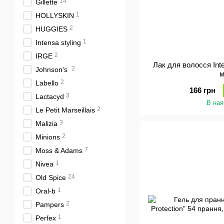
14
Gillette
1
HOLLYSKIN
2
HUGGIES
1
Intensa styling
2
IRGE
Лак для волосся Inte
2
Johnson's
2
Labello
166 грн
3
Lactacyd
В ная
2
Le Petit Marseillais
3
Malizia
2
Minions
7
Moss & Adams
1
Nivea
24
Old Spice
1
Oral-b
2
Pampers
1
Perfex