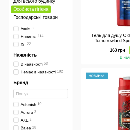
Для всього будинку
Особиста гігієна
Господарські товари
3
Акція
Гель для душу Old
114
Новинка
Tomorrowland Spec
22
Хіт
163 грн
Наявність
В ная
53
В наявності
182
Немає в наявності
НОВИНКА
Бренд
10
Astonish
2
Aurora
2
AXE
28
Balea