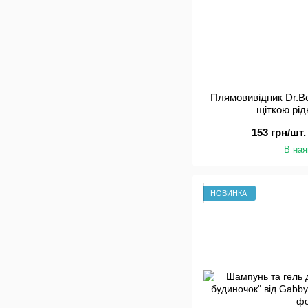
Плямовивідник Dr.B
щіткою рід
153 грн/шт.
В ная
НОВИНКА