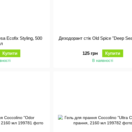
sa Ecofix Styling, 500
Дезодорант стік Old Spice "Deep Se
мл
Купити
125 грн
Купити
вності
В наявності