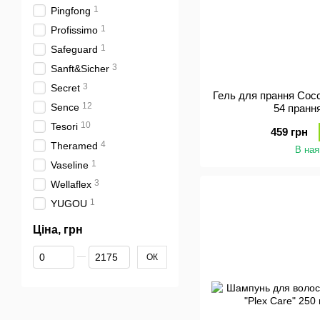
1
Pingfong
1
Profissimo
1
Safeguard
3
Sanft&Sicher
3
Secret
Гель для прання Cocco
12
Sence
54 пранн
10
Tesori
459 грн
4
Theramed
В ная
1
Vaseline
3
Wellaflex
1
YUGOU
Ціна, грн
Від Ціна, грн
До Ціна, грн
ОК