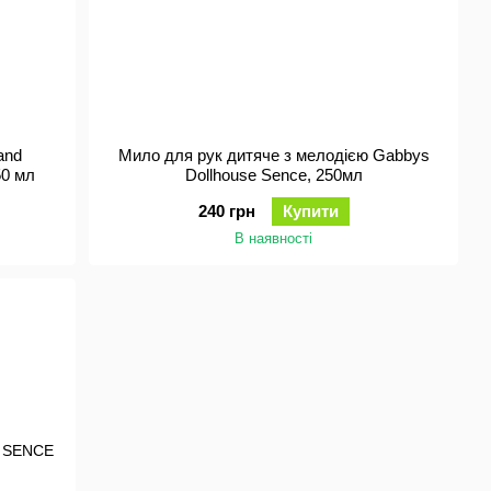
and
Мило для рук дитяче з мелодією Gabbys
50 мл
Dollhouse Sence, 250мл
240 грн
Купити
В наявності