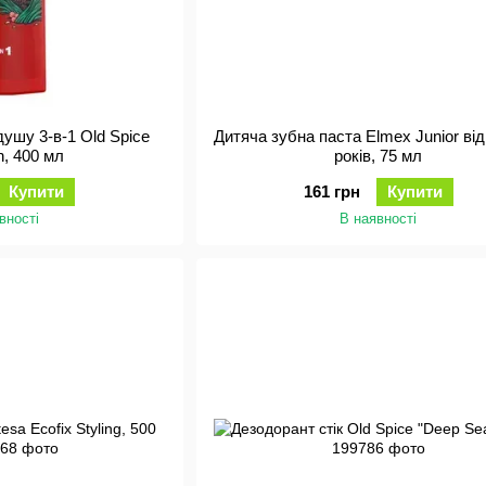
ушу 3-в-1 Old Spice
Дитяча зубна паста Elmex Junior від
n, 400 мл
років, 75 мл
Купити
161 грн
Купити
вності
В наявності