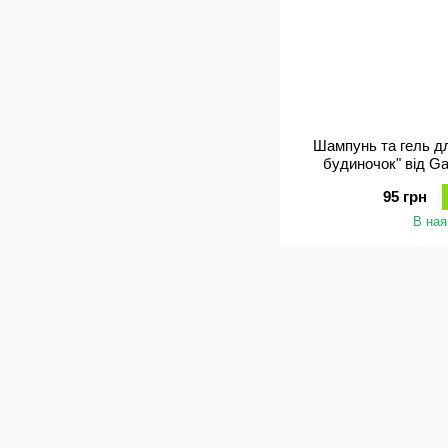
Шампунь та гель д
будиночок" від G
95 грн
В ная