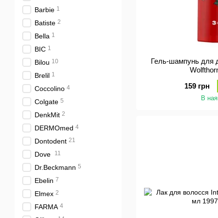
1
Barbie
2
Batiste
1
Bella
1
BIC
Гель-шампунь для д
10
Bilou
Wolfthor
1
Brelil
159 грн
4
Coccolino
В ная
5
Colgate
2
DenkMit
4
DERMOmed
21
Dontodent
11
Dove
5
Dr.Beckmann
7
Ebelin
2
Elmex
4
FARMA