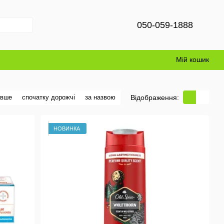
050-059-1888
Мій кошик
Відображення:
евше
спочатку дорожчі
за назвою
НОВИНКА