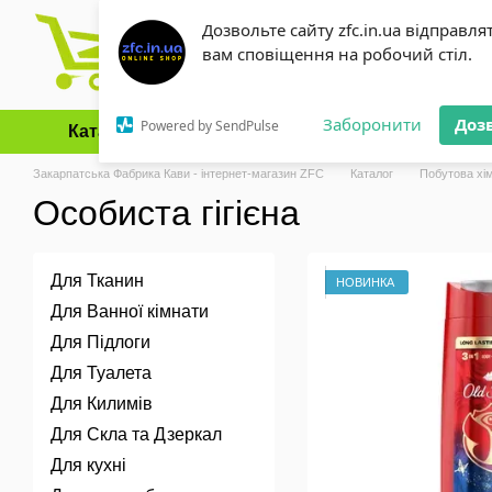
Перейти до основного контенту
Дозвольте сайту zfc.in.ua відправля
вам сповіщення на робочий стіл.
Заборонити
Доз
Powered by SendPulse
Каталог
Оплата і доставка
Обмін та повернення
Закарпатська Фабрика Кави - інтернет-магазин ZFC
Каталог
Побутова хім
Особиста гігієна
Для Тканин
НОВИНКА
Для Ванної кімнати
Для Підлоги
Для Туалета
Для Килимів
Для Скла та Дзеркал
Для кухні