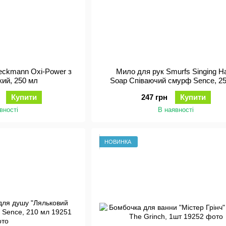
eckmann Oxi-Power з
Мило для рук Smurfs Singing H
кий, 250 мл
Soap Співаючий смурф Sence, 2
Купити
247 грн
Купити
вності
В наявності
НОВИНКА