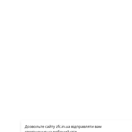
Дозвольте сайту zfc.in.ua відправляти вам
сповіщення на робочий стіл.