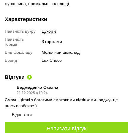
журавлина, преміальні солодощі.
Характеристики
Наявність цукру
Цукор є
Наявність
З горіхами
горіхів
Вид шоколаду
Молочний шоколад
Бренд
Lux Choco
Відгуки
1
Ведмеденко Оксана
21.12.2025 в 19:24
Смачні цікаві з багатими смаковими відтінками- раджу- це
щось особливе )
Відповісти
Написати відгук