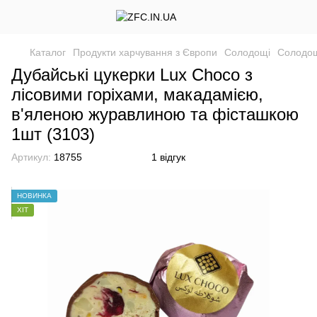
Каталог
Продукти харчування з Європи
Солодощі
Солодощ
Дубайські цукерки Lux Choco з
лісовими горіхами, макадамією,
в'яленою журавлиною та фісташкою
1шт (3103)
Артикул:
18755
1 відгук
НОВИНКА
ХІТ