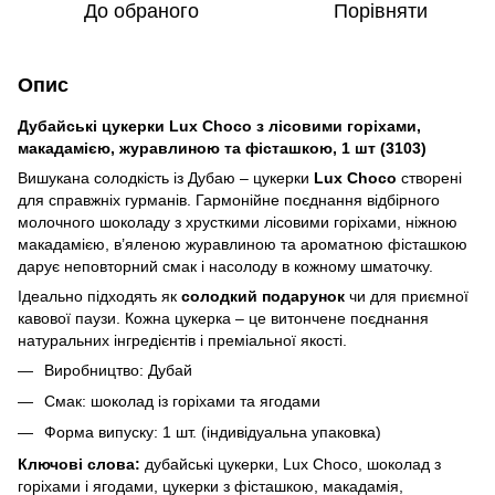
До обраного
Порівняти
Опис
Дубайські цукерки Lux Choco з лісовими горіхами,
макадамією, журавлиною та фісташкою, 1 шт (3103)
Вишукана солодкість із Дубаю – цукерки
Lux Choco
створені
для справжніх гурманів. Гармонійне поєднання відбірного
молочного шоколаду з хрусткими лісовими горіхами, ніжною
макадамією, в’яленою журавлиною та ароматною фісташкою
дарує неповторний смак і насолоду в кожному шматочку.
Ідеально підходять як
солодкий подарунок
чи для приємної
кавової паузи. Кожна цукерка – це витончене поєднання
натуральних інгредієнтів і преміальної якості.
Виробництво: Дубай
Смак: шоколад із горіхами та ягодами
Форма випуску: 1 шт. (індивідуальна упаковка)
Ключові слова:
дубайські цукерки, Lux Choco, шоколад з
горіхами і ягодами, цукерки з фісташкою, макадамія,