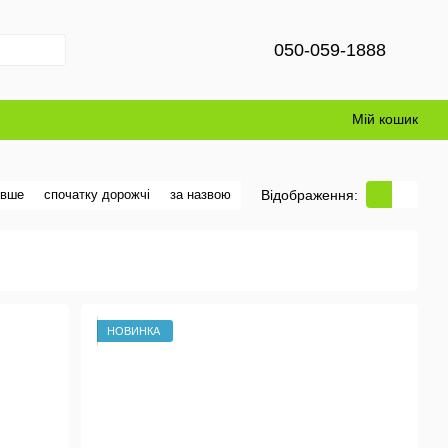
050-059-1888
Мій кошик
Відображення:
евше
спочатку дорожчі
за назвою
НОВИНКА