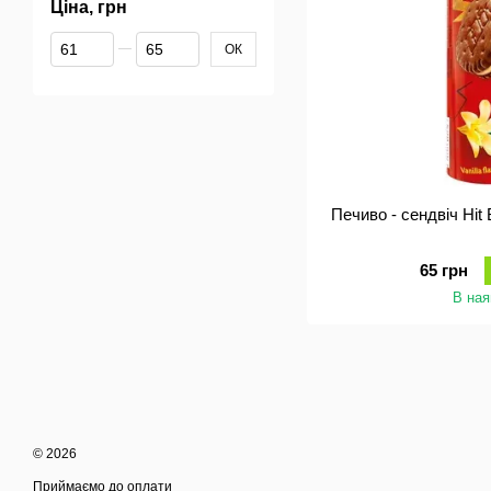
Ціна, грн
Від Ціна, грн
До Ціна, грн
ОК
Печиво - сендвіч Hit 
65 грн
В ная
© 2026
Приймаємо до оплати