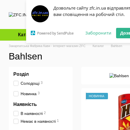
Перейти до основного контенту
Дозвольте сайту zfc.in.ua відправля
вам сповіщення на робочий стіл.
Заборонити
Доз
Powered by SendPulse
Каталог
Оплата і доставка
Обмін та повернення
Закарпатська Фабрика Кави - інтернет-магазин ZFC
Каталог
Bahlsen
Bahlsen
Розділ
3
Солодощі
3
Новинка
НОВИНКА
Наявність
2
В наявності
1
Немає в наявності