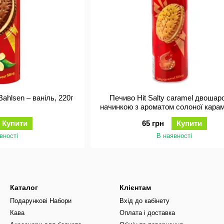
Bahlsen – ваніль, 220г
Печиво Hit Salty caramel двошар
начинкою з ароматом солоної карам
г
Купити
65 грн
Купити
вності
В наявності
Каталог
Клієнтам
Подарункові Набори
Вхід до кабінету
Кава
Оплата і доставка