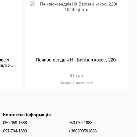
ове з
Печиво-сендвіч Hit Bahlsen кокос, 220г
елі 220
61 грн
Немає в наявності
Контактна інформація
050-059-1888
050-059-1888
097-704-1883
+380500591888