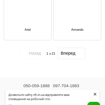
Ariel
Armando
Назад
Вперед
1
з 21
050-059-1888
097-704-1883
×
Контактна інформація
Дозвольте сайту zfc.in.ua відправляти вам
сповіщення на робочий стіл.
Повна версія сайту