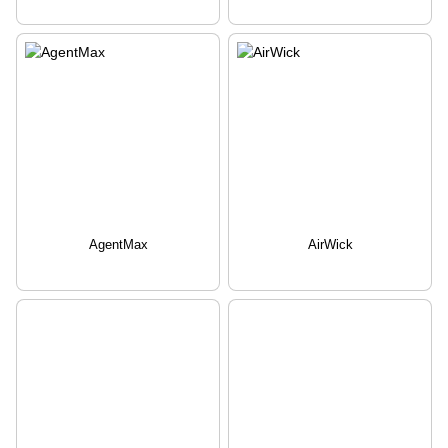
AgentMax
AirWick