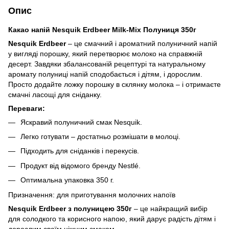
Опис
Какао напій Nesquik Erdbeer Milk-Mix Полуниця 350г
Nesquik Erdbeer
– це смачний і ароматний полуничний напій
у вигляді порошку, який перетворює молоко на справжній
десерт. Завдяки збалансованій рецептурі та натуральному
аромату полуниці напій сподобається і дітям, і дорослим.
Просто додайте ложку порошку в склянку молока – і отримаєте
смачні ласощі для сніданку.
Переваги:
Яскравий полуничний смак Nesquik.
Легко готувати – достатньо розмішати в молоці.
Підходить для сніданків і перекусів.
Продукт від відомого бренду Nestlé.
Оптимальна упаковка 350 г.
Призначення: для приготування молочних напоїв
Nesquik Erdbeer з полуницею 350г
– це найкращий вибір
для солодкого та корисного напою, який дарує радість дітям і
дорослим своїм ніжним смаком.