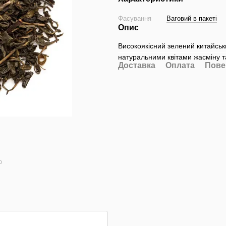
Фасування
Ваговий в пакеті
Опис
Високоякісний зелений китайськ
натуральними квітами жасміну 
Доставка
Оплата
Пове
ю