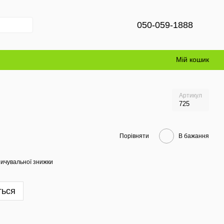
050-059-1888
Мій кошик
Артикул
725
Порівняти
В бажання
ичувальної знижки
ться