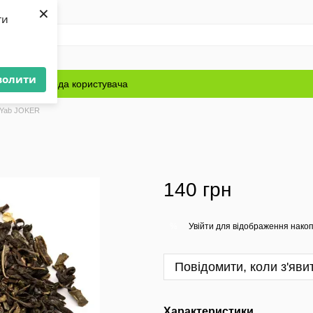
×
ти
волити
Блог
Угода користувача
 Yab JOKER
140 грн
Увійти
для відображення накоп
%
Повідомити, коли з'яви
Характеристики