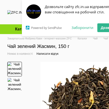
Перейти до основного контенту
Дозвольте сайту zfc.in.ua відправля
вам сповіщення на робочий стіл.
Заборонити
Доз
Powered by SendPulse
Каталог
Оплата і доставка
Обмін та повернення
Закарпатська Фабрика Кави - інтернет-магазин ZFC
Каталог
Чай
Чай
Чай зелений Жасмин, 150 г
Немає в наявності
Написати відгук