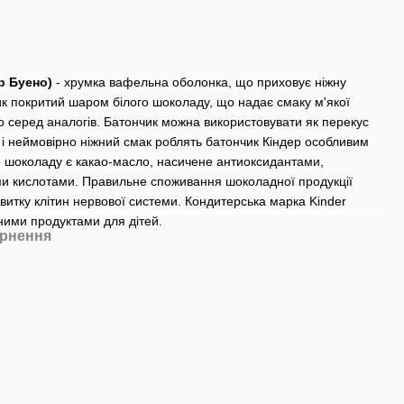
ер Буено)
- хрумка вафельна оболонка, що приховує ніжну
ик покритий шаром білого шоколаду, що надає смаку м'якої
його серед аналогів. Батончик можна використовувати як перекус
й і неймовірно ніжний смак роблять батончик Кіндер особливим
го шоколаду є какао-масло, насичене антиоксидантами,
ми кислотами. Правильне споживання шоколадної продукції
витку клітин нервової системи. Кондитерська марка Kinder
ними продуктами для дітей.
рнення