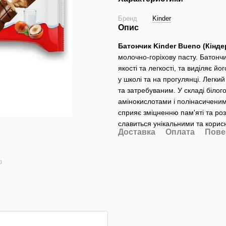
Бренд
Kinder
Опис
Батончик Kinder Bueno (Кінд
молочно-горіхову пасту. Батонч
якості та легкості, та виділяє 
у школі та на прогулянці. Легки
та затребуваним. У складі біло
амінокислотами і полінасичени
сприяє зміцненню пам'яті та роз
славиться унікальними та корис
Доставка
Оплата
Пове
ю