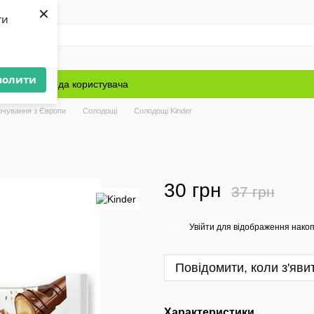
×
ти
волити
Блог
Угода користувача
рчування з Європи
Солодощі
Солодощі Kinder
30 грн
37 грн
Увійти
для відображення накоп
%
Повідомити, коли з'яви
Характеристики