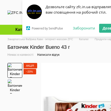
Перейти до основного контенту
Дозвольте сайту zfc.in.ua відправля
вам сповіщення на робочий стіл.
Заборонити
Доз
Powered by SendPulse
Каталог
Оплата і доставка
Обмін та повернення
Закарпатська Фабрика Кави - інтернет-магазин ZFC
Каталог
Продукти ха
Батончик Kinder Bueno 43 г
Немає в наявності
Написати відгук
АКЦІЯ
−20%