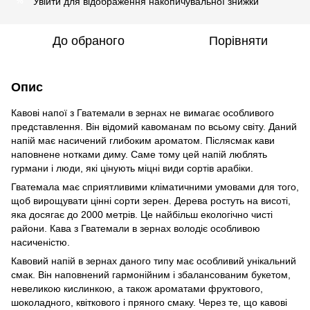
Увійти
для відображення накопичувальної знижки
%
До обраного
Порівняти
Опис
Кавові напої з Гватемали в зернах не вимагає особливого
представлення. Він відомий кавоманам по всьому світу. Даний
напій має насичений глибоким ароматом. Післясмак кави
наповнене нотками диму. Саме тому цей напій люблять
гурмани і люди, які цінують міцні види сортів арабіки.
Гватемала має сприятливими кліматичними умовами для того,
щоб вирощувати цінні сорти зерен. Дерева ростуть на висоті,
яка досягає до 2000 метрів. Це найбільш екологічно чисті
райони. Кава з Гватемали в зернах володіє особливою
насиченістю.
Кавовий напій в зернах даного типу має особливий унікальний
смак. Він наповнений гармонійним і збалансованим букетом,
невеликою кислинкою, а також ароматами фруктового,
шоколадного, квіткового і пряного смаку. Через те, що кавові