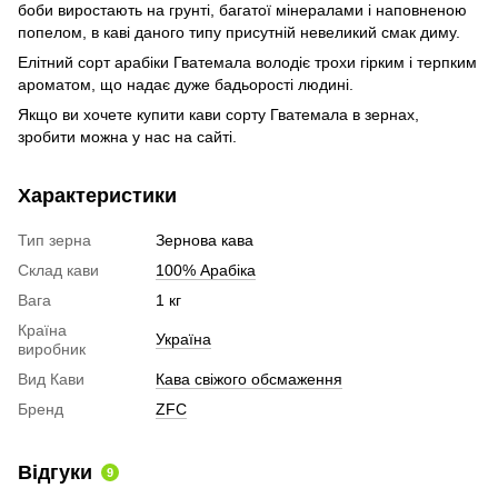
боби виростають на грунті, багатої мінералами і наповненою
попелом, в каві даного типу присутній невеликий смак диму.
Елітний сорт арабіки Гватемала володіє трохи гірким і терпким
ароматом, що надає дуже бадьорості людині.
Якщо ви хочете купити кави сорту Гватемала в зернах,
зробити можна у нас на сайті.
Характеристики
Тип зерна
Зернова кава
Склад кави
100% Арабіка
Вага
1 кг
Країна
Україна
виробник
Вид Кави
Кава свіжого обсмаження
Бренд
ZFC
Відгуки
9