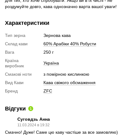
для тих, хто хоче спробувати. Якщо ви в їх числі - не
роздумуйте довго, кава однозначно варта вашої уваги!
Характеристики
Тип зерна
Зернова кава
Склад кави
60% Арабіки 40% Робусти
Вага
250 г
Країна
Україна
виробник
Смакові ноти
з помірною кислинкою
Вид Кави
Кава свіжого обсмаження
Бренд
ZFC
Відгуки
1
Суговдзь Анна
11.03.2024 в 19:32
Смачно! Дуже! Саме цю каву частіше за все замовляю)