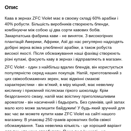
Опис
Кава в зернах ZFC Violet має в своєму складі 60% арабіки і
40% робусти. Більшість виробників створюють бленди,
комбінуючи між собою ці два сорти кавових бобів.
Закарпатська фабрика кави - не виняток. З високогірних
плантацій Америки, Африки, Азії до нас регулярно надходять
добірні зерна всіма улюбленої арабіки, а також робуста
високої якості. Після обсмажування наші фахівці створюють
різні купажі, фасують каву в зернах і відправляють в магазин.
ZFC Violet - один з найбільш вдалих блендів, він користується
популярністю серед наших покупців. Напій, приготовлений з
цих свіжообсмажених зерен, має відмінні смакові
характеристики - він м'який, в міру міцний, має невелику
кислинку і приємний післясмак гіркого шоколаду. Крім
бездоганного смаку, напій має воістину приголомшливим
ароматом - він насичений і бадьорить. Без сумнівів, цей запах
мало кого може залишити байдужим! У будь-який зручний для
вас час ви можете купити кави ZFC Violet на сайті нашого
магазину. В упаковці 250 грамів ароматних бобів свіжої
обсмажування. Така невелика кількість - це хороший варіант