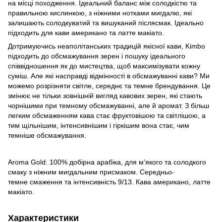
на місці походження. Ідеальний баланс між солодкістю та
правильною кислинкою, з ніжними нотками мигдалю, які
залишають солодкуватий та вишуканий післясмак. Ідеально
підходить для кави американо та латте макіато.
Дотримуючись неаполітанських традицій якісної кави, Kimbo
підходить до обсмажування зерен і пошуку ідеального
співвідношення як до мистецтва, щоб максимізувати кожну
суміш. Але які насправді відмінності в обсмажуванні кави? Ми
можемо розрізняти світле, середнє та темне брендування. Це
змінює не тільки зовнішній вигляд кавових зерен, які стають
чорнішими при темному обсмажуванні, але й аромат. З більш
легким обсмаженням кава стає фруктовішою та світлішою, а
тим щільнішим, інтенсивнішим і гіркішим вона стає, чим
темніше обсмажування.
Aroma Gold: 100% добірна арабіка, для м’якого та солодкого
смаку з ніжним мигдальним присмаком. Середньо-
темне смаження та інтенсивність 9/13. Кава американо, латте
макіато.
Характеристики