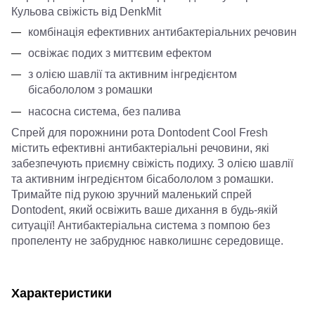
Кульова свіжість від DenkMit
комбінація ефективних антибактеріальних речовин
освіжає подих з миттєвим ефектом
з олією шавлії та активним інгредієнтом
бісабололом з ромашки
насосна система, без палива
Спрей для порожнини рота Dontodent Cool Fresh
містить ефективні антибактеріальні речовини, які
забезпечують приємну свіжість подиху. З олією шавлії
та активним інгредієнтом бісабололом з ромашки.
Тримайте під рукою зручний маленький спрей
Dontodent, який освіжить ваше дихання в будь-якій
ситуації! Антибактеріальна система з помпою без
пропеленту не забруднює навколишнє середовище.
Характеристики