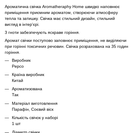
Ароматична свічка Aromatheraphy Home швидко наповнює
приміщення приємним ароматом, створюючи атмосферу
тепла та затишку. Свічка має стильний дизайн, стильний
вигляд в інтер'єрі.
3 гноти забезпечують яскраве горіння.
Аромат свічки поступово заповнює приміщення, не виділяючи
при горінні токсичних речовин. Свічка розрахована на 35 годин
горіння.
Виробник
Pepco
Країна виробник
Китай
Ароматизована
Так
Матеріал виготовлення
Парафін, Соєвий віск
Кількість свічок у наборі
1 шт
Діаметр свічки