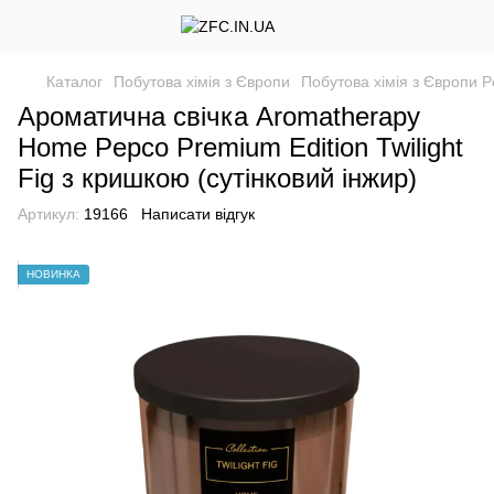
Каталог
Побутова хімія з Європи
Побутова хімія з Європи 
Ароматична свічка Aromatherapy
Home Pepco Premium Edition Twilight
Fig з кришкою (сутінковий інжир)
Артикул:
19166
Написати відгук
НОВИНКА