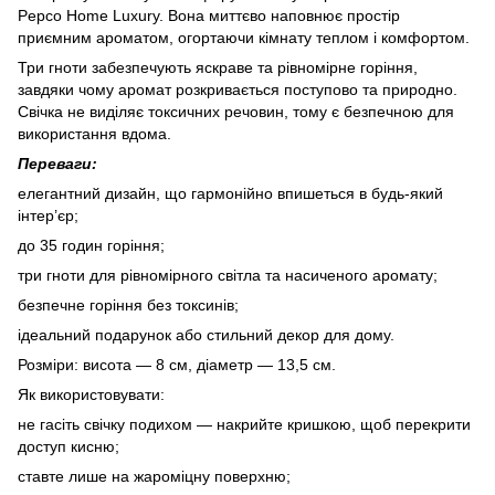
Pepco Home Luxury. Вона миттєво наповнює простір
приємним ароматом, огортаючи кімнату теплом і комфортом.
Три гноти забезпечують яскраве та рівномірне горіння,
завдяки чому аромат розкривається поступово та природно.
Свічка не виділяє токсичних речовин, тому є безпечною для
використання вдома.
Переваги:
елегантний дизайн, що гармонійно впишеться в будь-який
інтер’єр;
до 35 годин горіння;
три гноти для рівномірного світла та насиченого аромату;
безпечне горіння без токсинів;
ідеальний подарунок або стильний декор для дому.
Розміри: висота — 8 см, діаметр — 13,5 см.
Як використовувати:
не гасіть свічку подихом — накрийте кришкою, щоб перекрити
доступ кисню;
ставте лише на жароміцну поверхню;