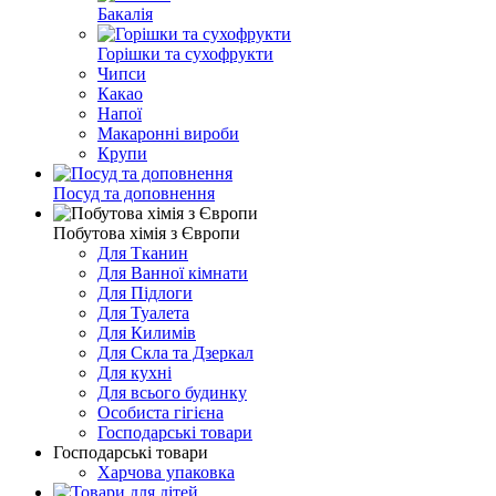
Бакалія
Горішки та сухофрукти
Чипси
Какао
Напої
Макаронні вироби
Крупи
Посуд та доповнення
Побутова хімія з Європи
Для Тканин
Для Ванної кімнати
Для Підлоги
Для Туалета
Для Килимів
Для Скла та Дзеркал
Для кухні
Для всього будинку
Особиста гігієна
Господарські товари
Господарські товари
Харчова упаковка