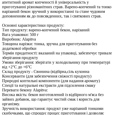
апетитний аромат копченості й універсальність у
приготуванні різноманітних страв. Варено-копчений та тонко
нарізаний бекон зручний у використанні та стане чудовим
доповненням як до повсякденних, так і святкових страв.
Основні характеристики продукту:
Тип продукту: варено-копчений бекон, нарізаний
Вага упаковки: 500 г
Виробник: Alapitva
Товщина нарізки: тонка, зручна для приготування без
додаткової обробки
Термін придатності: вказаний на упаковці, забезпечує тривале
зберігання продукту
Умови зберігання: зберігати у холодильнику при температурі
від +2°С до +6°С
Склад продукту - Свинина (відбірна,сіль кухонна
Консерванти (для забезпечення свіжості продукту)
Природні коптильні компоненти (для надання аромату)
Спеції та натуральні екстракти для підсилення смаку
Переваги бекону Alapitva:
Висока якість: бекон виготовлений із відбірного м'яса без
зайвих добавок, що гарантує чистий смак і користь для
організму.
Зручність використання: продукт уже нарізаний тонкими
скибочками, що спрощує процес приготування і дозволяє