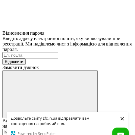
Відновлення пароля
Введіть адресу електронної пошти, яку ви вказували при
реєстрації. Ми надішлемо лист з інформацією для відновлення
пароля.
Відновити
Замовити дзвінок
×
Дозвольте сайту zfc.in.ua відправляти вам
Вкажіть ваш номер телефону та ім'я. Ми зателефонуємо вам
сповіщення на робочий стіл.
найближчим часом.
Powered by SendPulse