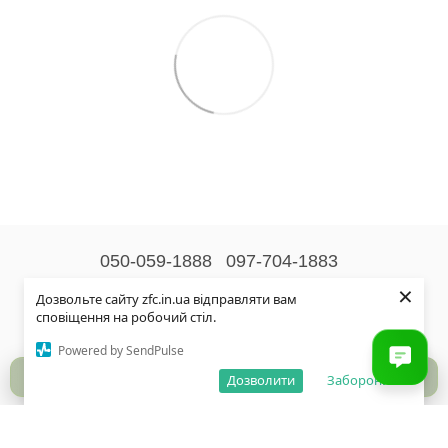
050-059-1888
097-704-1883
×
Контактна інформація
Дозвольте сайту zfc.in.ua відправляти вам
сповіщення на робочий стіл.
Повна версія сайту
Powered by SendPulse
© 2026
Дозволити
Заборонити