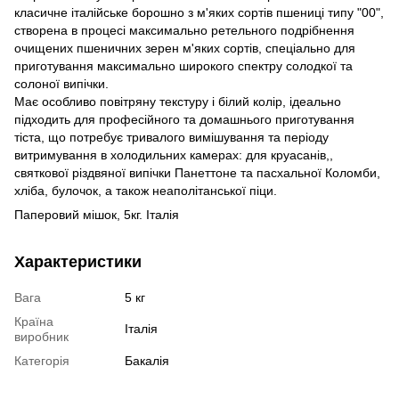
класичне італійське борошно з м'яких сортів пшениці типу "00",
створена в процесі максимально ретельного подрібнення
очищених пшеничних зерен м'яких сортів, спеціально для
приготування максимально широкого спектру солодкої та
солоної випічки.
Має особливо повітряну текстуру і білий колір, ідеально
підходить для професійного та домашнього приготування
тіста, що потребує тривалого вимішування та періоду
витримування в холодильних камерах: для круасанів,,
святкової різдвяної випічки Панеттоне та пасхальної Коломби,
хліба, булочок, а також неаполітанської піци.
Паперовий мішок, 5кг. Італія
Характеристики
Вага
5 кг
Країна
Італія
виробник
Категорія
Бакалія