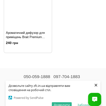
Ароматичний дифузор для
приміщень Brait Premium
Golden Lake 100 мл
240 грн
050-059-1888
097-704-1883
×
Контактна інформація
Дозвольте сайту zfc.in.ua відправляти вам
сповіщення на робочий стіл.
Повна версія сайту
Powered by SendPulse
© 2026
Дозволити
Заборонити