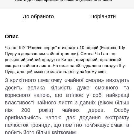
До обраного
Порівняти
Опис
Ча-гао ШУ "Рожеве серце" cтик-пакет 10 порцій (Екстракт Шу
Пуеру з додаванням чайної троянди). Смола Ча Гао - це
розчинний чайний продукт з Китаю, природний, органічний
екстракт чайного листя. На смак напій віддалено нагадує Шу
Пуер, але цей смак не має аналогів у чайному світі.
З крихітного шматочку «чайної смоли» виходить
досить велика кількість дуже смачного та
корисного напою, що втілює у собі найкращі
властивості чайного листя з давніх (віком більш
ніж 200 років) чайних дерев. Особу
оригінальність напою дає додання екстракту
пелюсток троянди, що помітно пом’якшує смак та
робить його більш квітковим.