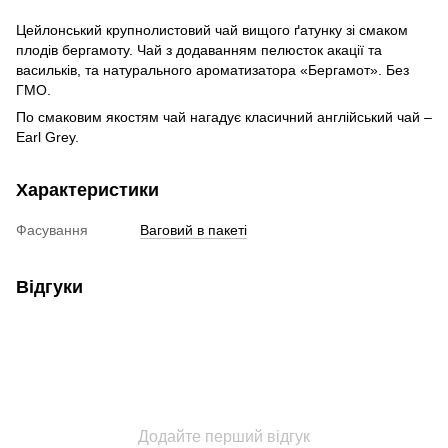
Цейлонський крупнолистовий чай вищого ґатунку зі смаком
плодів бергамоту. Чай з додаванням пелюсток акації та
васильків, та натурального ароматизатора «Бергамот». Без
ГМО.
По смаковим якостям чай нагадує класичний англійський чай –
Earl Grey.
Характеристики
Фасування
Ваговий в пакеті
Відгуки
Додайте перший відгук