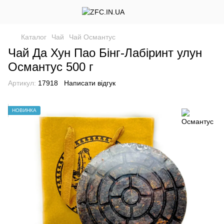
Каталог
Чай
Чай Османтус
Чай Да Хун Пао Бінг-Лабіринт улун
Османтус 500 г
Артикул:
17918
Написати відгук
НОВИНКА