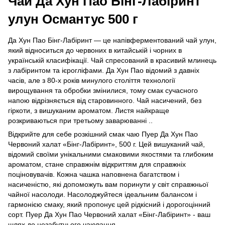
Чай Да Хун Пао Бінг-Лабіринт
улун Османтус 500 г
Да Хун Пао Бінг-Лабіринт — це напівферментований чай улун,
який відноситься до червоних в китайській і чорних в
українській класифікації. Чай спресований в красивий млинець
з лабіринтом та ієрогліфами. Да Хун Пао відомий з давніх
часів, але з 80-х років минулого століття технології
вирощування та обробки змінилися, тому смак сучасного
напою відрізняється від старовинного. Чай насичений, без
гіркоти, з вишуканим ароматом. Листя найкраще
розкриваються при третьому заварюванні ..
Відкрийте для себе розкішний смак чаю Пуер Да Хун Пао
Червоний халат «Бінг-Лабіринт», 500 г. Цей вишуканий чай,
відомий своїми унікальними смаковими якостями та глибоким
ароматом, стане справжнім відкриттям для справжніх
поціновувачів. Кожна чашка наповнена багатством і
насиченістю, які допоможуть вам поринути у світ справжньої
чайної насолоди. Насолоджуйтеся ідеальним балансом і
гармонією смаку, який пропонує цей рідкісний і дорогоцінний
сорт. Пуер Да Хун Пао Червоний халат «Бінг-Лабіринт» - ваш
шлях до незабутнього чаювання.