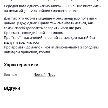
Середня вага одного «лимончика» - 8-10 г - що вистачить
на великий (1-1,2 л) чайник смачного напою.
Для тих, хто любить міцніше – рекомендуємо поламати
цільну цедру, однак і цілий теж смакуватиметься, але
такий спосіб дозволить заварити його ще раз.
Про смак - солодкий чай з лимоном
Про "тіло" - насичений і повний за складом настій без
відчуття водянистості.
Про аромат - домінуючі нотки лимона-лайма з солодким
шлейфом прянощів, кориці.
Характеристики
Вид чаю
Чорний
,
Пуер
Відгуки