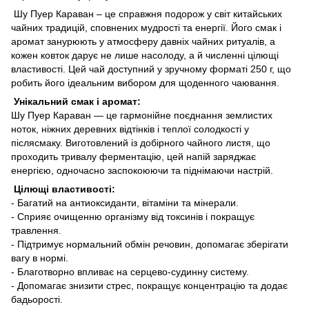
Шу Пуер Караван – це справжня подорож у світ китайських
чайних традицій, сповнених мудрості та енергії. Його смак і
аромат занурюють у атмосферу давніх чайних ритуалів, а
кожен ковток дарує не лише насолоду, а й численні цілющі
властивості. Цей чай доступний у зручному форматі 250 г, що
робить його ідеальним вибором для щоденного чаювання.
Унікальний смак і аромат:
Шу Пуер Караван — це гармонійне поєднання землистих
ноток, ніжних деревних відтінків і теплої солодкості у
післясмаку. Виготовлений із добірного чайного листя, що
проходить тривалу ферментацію, цей напій заряджає
енергією, одночасно заспокоюючи та піднімаючи настрій.
Цілющі властивості:
- Багатий на антиоксиданти, вітаміни та мінерали.
- Сприяє очищенню організму від токсинів і покращує
травлення.
- Підтримує нормальний обмін речовин, допомагає зберігати
вагу в нормі.
- Благотворно впливає на серцево-судинну систему.
- Допомагає знизити стрес, покращує концентрацію та додає
бадьорості.