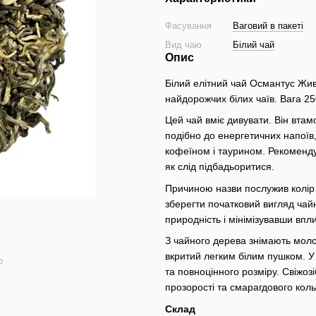
Фасування
Ваговий в пакеті
Вид чаю
Білий чай
Опис
Білий елітний чай Османтус Жив
найдорожчих білих чаїв. Вага 250
Цей чай вміє дивувати. Він втам
подібно до енергетичних напоїв
кофеїном і таурином. Рекоменду
як слід підбадьоритися.
Причиною назви послужив колір б
зберегти початковий вигляд чайн
природність і мінімізувавши впл
З чайного дерева знімають моло
вкритий легким білим пушком. У
ю
та повноцінного розміру. Свіжо
прозорості та смарагдового коль
Склад