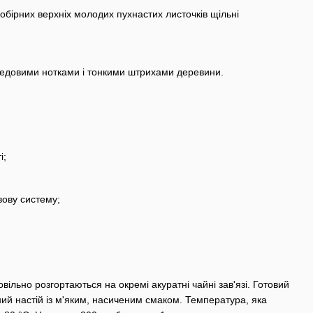
обірних верхніх молодих пухнастих листочків щільні
медовими нотками і тонкими штрихами деревини.
і;
вову систему;
вільно розгортаються на окремі акуратні чайні зав'язі. Готовий
ний настій із м'яким, насиченим смаком. Температура, яка