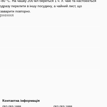
-80 °C. На чашку 200 мл береться 1 ч. л. чаю та настоюється
 одразу перелити в іншу посудину, а чайний лист, що
заварити повторно.
рнення
Контактна інформація
050-059-1888
050-059-1888