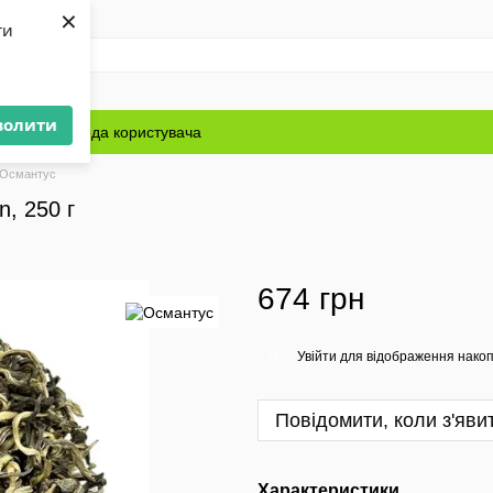
×
ти
волити
Блог
Угода користувача
 Османтус
, 250 г
674 грн
Увійти
для відображення накоп
%
Повідомити, коли з'яви
Характеристики