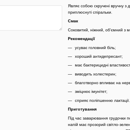
Являє собою скручені вручну з д
приплюснуті спіральки.
Смак
Соковитий, ніжний, об'ємний з 
Рекомендації
усуває головний біль;
хороший антидепресант;
має бактерицидні властивост
виводить холестерин;
благотворно впливає на нер
зміцнює імунітет;
сприяє поліпшенню лактації.
Приготування
Під час заварювання грудочки по
напій має прозорий світло-зеле