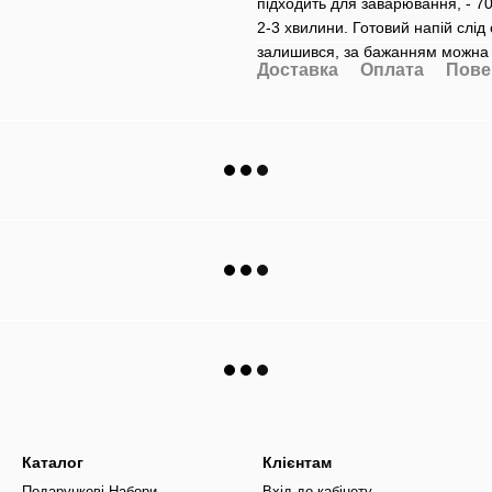
підходить для заварювання, - 70
2-3 хвилини. Готовий напій слід
залишився, за бажанням можна 
Доставка
Оплата
Пове
Каталог
Клієнтам
Подарункові Набори
Вхід до кабінету