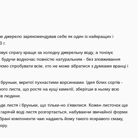
е джерело зарекомендував себе як один із найкращих і
 г.
овує спрагу краще за холодну джерельну воду, а тонізує
, будучи водночас повністю натуральним - без зловживання
ємо спробувати всім, хто не може зібратися з думками вранці і
руньки, вкритої пухнастими ворсинками. Ідея білих сортів -
ого листа, що росте на кущі камелії, зберігши в ньому всю
ив людини.
де листя і бруньки, що тільки-но з'явилися. Кожен листочок ще
 гарячій воді листя розгортається, набуваючи звичайної форми
зібрані компоненти чаю надають йому такого яскравого смаку,
ору.