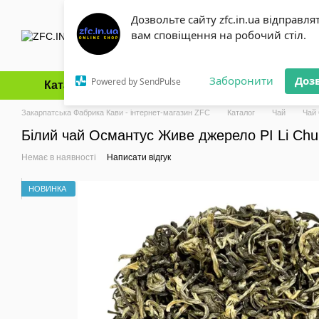
Перейти до основного контенту
Дозвольте сайту zfc.in.ua відправля
вам сповіщення на робочий стіл.
Заборонити
Доз
Powered by SendPulse
Каталог
Оплата і доставка
Обмін та повернення
Закарпатська Фабрика Кави - інтернет-магазин ZFC
Каталог
Чай
Чай
Білий чай Османтус Живе джерело PI Li Chun
Немає в наявності
Написати відгук
НОВИНКА