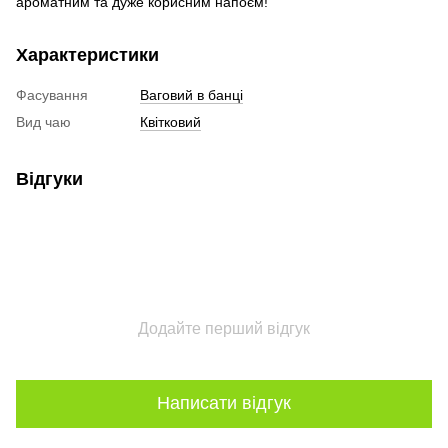
ароматним та дуже корисним напоєм!
Характеристики
Фасування
Ваговий в банці
Вид чаю
Квітковий
Відгуки
Додайте перший відгук
Написати відгук