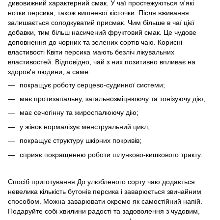
дивовижний характерний смак. У чаї простежуються м'які
нотки персика, також вишневої кісточки. Після вживання
залишається солодкуватий присмак. Чим більше в чаї цієї
добавки, тим більш насичений фруктовий смак. Це чудове
доповнення до чорних та зелених сортів чаю. Корисні
властивості Квіти персика мають безліч лікувальних
властивостей. Відповідно, чай з них позитивно впливає на
здоров'я людини, а саме:
покращує роботу серцево-судинної системи;
має протизапальну, загальнозміцнюючу та тонізуючу дію;
має сечогінну та жироспалюючу дію;
у жінок нормалізує менструальний цикл;
покращує структуру шкірних покривів;
сприяє покращенню роботи шлунково-кишкового тракту.
Спосіб приготування До улюбленого сорту чаю додається
невелика кількість бутонів персика і заварюється звичайним
способом. Можна заварювати окремо як самостійний напій.
Подаруйте собі хвилини радості та задоволення з чудовим,