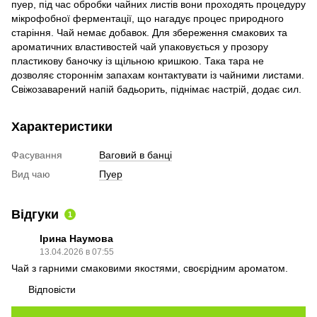
пуер, під час обробки чайних листів вони проходять процедуру
мікрофобної ферментації, що нагадує процес природного
старіння. Чай немає добавок. Для збереження смакових та
ароматичних властивостей чай упаковується у прозору
пластикову баночку із щільною кришкою. Така тара не
дозволяє стороннім запахам контактувати із чайними листами.
Свіжозаварений напій бадьорить, піднімає настрій, додає сил.
Характеристики
Фасування
Ваговий в банці
Вид чаю
Пуер
Відгуки
1
Ірина Наумова
13.04.2026 в 07:55
Чай з гарними смаковими якостями, своєрідним ароматом.
Відповісти