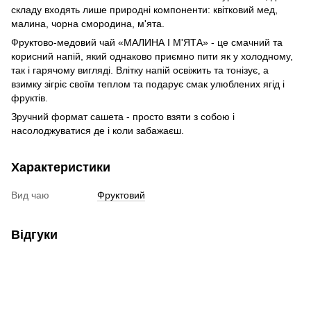
складу входять лише природні компоненти: квітковий мед,
малина, чорна смородина, м'ята.
Фруктово-медовий чай «МАЛИНА І М'ЯТА» - це смачний та
корисний напій, який однаково приємно пити як у холодному,
так і гарячому вигляді. Влітку напій освіжить та тонізує, а
взимку зігріє своїм теплом та подарує смак улюблених ягід і
фруктів.
Зручний формат сашета - просто взяти з собою і
насолоджуватися де і коли забажаєш.
Характеристики
Вид чаю
Фруктовий
Відгуки