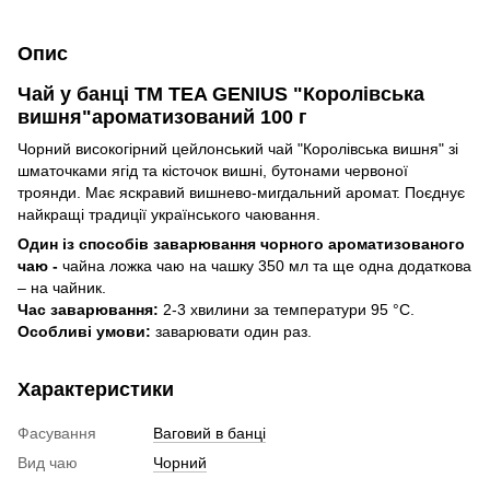
Опис
Чай у банці TM TEA GENIUS "Королівська
вишня"ароматизований 100 г
Чорний високогірний цейлонський чай "Королівська вишня" зі
шматочками ягід та кісточок вишні, бутонами червоної
троянди. Має яскравий вишнево-мигдальний аромат. Поєднує
найкращі традиції українського чаювання.
Один із способів заварювання чорного ароматизованого
чаю -
чайна ложка чаю на чашку 350 мл та ще одна додаткова
– на чайник.
Час заварювання:
2-3 хвилини за температури 95 °C.
Особливі умови:
заварювати один раз.
Характеристики
Фасування
Ваговий в банці
Вид чаю
Чорний