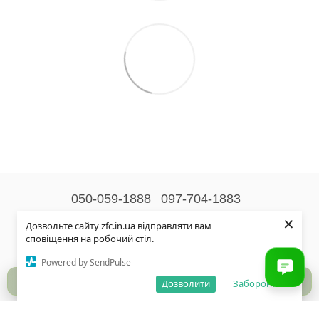
050-059-1888
097-704-1883
×
Контактна інформація
Дозвольте сайту zfc.in.ua відправляти вам
сповіщення на робочий стіл.
Повна версія сайту
Powered by SendPulse
© 2026
Дозволити
Заборонити