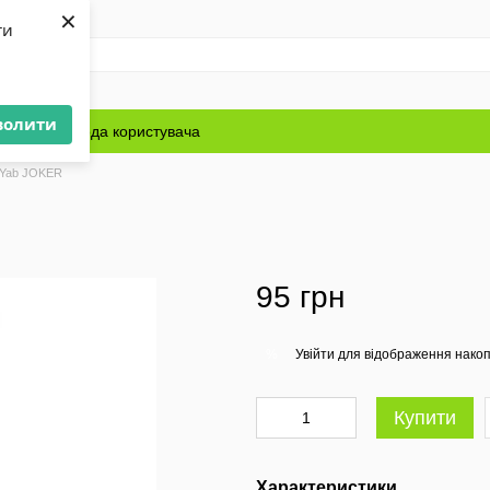
×
ти
волити
Блог
Угода користувача
 Yab JOKER
95 грн
Увійти
для відображення накоп
%
Купити
Характеристики