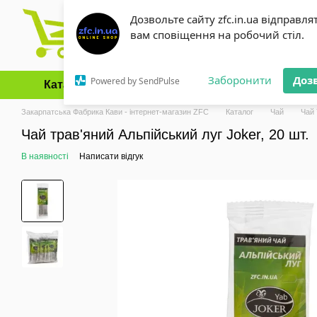
Перейти до основного контенту
Дозвольте сайту zfc.in.ua відправля
вам сповіщення на робочий стіл.
Заборонити
Доз
Powered by SendPulse
Каталог
Оплата і доставка
Обмін та повернення
Закарпатська Фабрика Кави - інтернет-магазин ZFC
Каталог
Чай
Чай
Чай трав'яний Альпійський луг Joker, 20 шт.
В наявності
Написати відгук