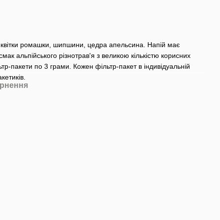
 квітки ромашки, шипшини, цедра апельсина. Напій має
мак альпійського різнотрав'я з великою кількістю корисних
тр-пакети по 3 грами. Кожен фільтр-пакет в індивідуальній
кетиків.
рнення