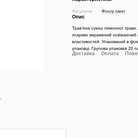
Фасування
Фільтр пакет
Опис
Трав'яна суміш лимонної трави,
яскраво виражений освіжаючий с
властивостей. Упакований в філь
упаковці. Групова упаковка 20 па
Доставка
Оплата
Пове
ю