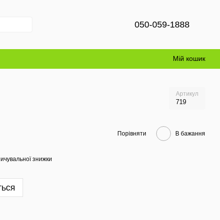
050-059-1888
Мій кошик
Артикул
719
Порівняти
В бажання
ичувальної знижки
ться