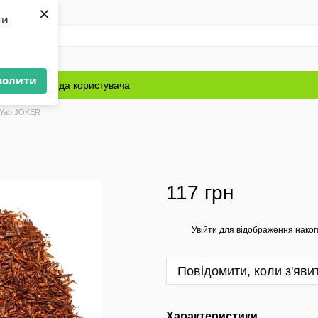
×
ти
волити
Блог
Угода користувача
 Yab JOKER
117 грн
Увійти
для відображення накоп
%
Повідомити, коли з'яви
Характеристики