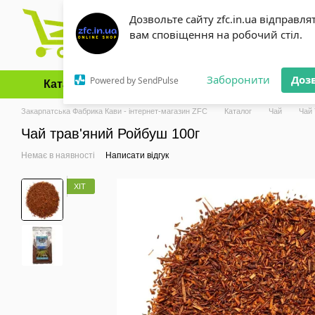
Перейти до основного контенту
Дозвольте сайту zfc.in.ua відправля
вам сповіщення на робочий стіл.
Заборонити
Доз
Powered by SendPulse
Каталог
Оплата і доставка
Обмін та повернення
Закарпатська Фабрика Кави - інтернет-магазин ZFC
Каталог
Чай
Чай
Чай трав'яний Ройбуш 100г
Немає в наявності
Написати відгук
ХІТ