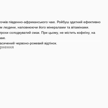
точків південно-африканського чаю. Ройбуш здатний ефективно
ізм людини, наповнюючи його мінералами та вітамінами.
трохи солодкуватий смак. При цьому, не містить кофеїну, на
чаю.
асичений червоно-рожевий відтінок.
рнення