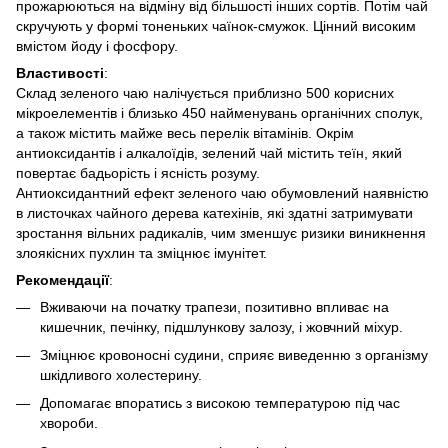
прожарюються на відміну від більшості інших сортів. Потім чай
скручують у формі тоненьких чаїнок-смужок. Цінний високим
вмістом йоду і фосфору.
Властивості
:
Склад зеленого чаю налічується приблизно 500 корисних
мікроелементів і близько 450 найменувань органічних сполук,
а також містить майже весь перелік вітамінів. Окрім
антиоксидантів і алкалоїдів, зелений чай містить теїн, який
повертає бадьорість і ясність розуму.
Антиоксидантний ефект зеленого чаю обумовлений наявністю
в листочках чайного дерева катехінів, які здатні затримувати
зростання вільних радикалів, чим зменшує ризики виникнення
злоякісних пухлин та зміцнює імунітет.
Рекомендації
:
Вживаючи на початку трапези, позитивно впливає на
кишечник, печінку, підшлункову залозу, і жовчний міхур.
Зміцнює кровоносні судини, сприяє виведенню з організму
шкідливого холестерину.
Допомагає впоратись з високою температурою під час
хвороби.