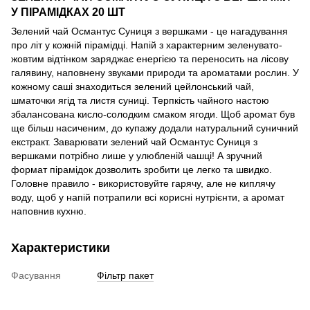
У ПІРАМІДКАХ 20 ШТ
Зелений чай Османтус Суниця з вершками - це нагадування
про літ у кожній пірамідці. Напій з характерним зеленувато-
жовтим відтінком заряджає енергією та переносить на лісову
галявину, наповнену звуками природи та ароматами рослин. У
кожному саші знаходиться зелений цейлонський чай,
шматочки ягід та листя суниці. Терпкість чайного настою
збалансована кисло-солодким смаком ягоди. Щоб аромат був
ще більш насиченим, до купажу додали натуральний суничний
екстракт. Заварювати зелений чай Османтус Суниця з
вершками потрібно лише у улюбленій чашці! А зручний
формат пірамідок дозволить зробити це легко та швидко.
Головне правило - використовуйте гарячу, але не киплячу
воду, щоб у напій потрапили всі корисні нутрієнти, а аромат
наповнив кухню.
Характеристики
Фасування
Фільтр пакет