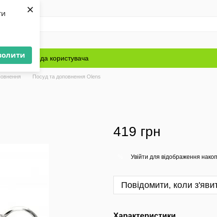
×
ти
волити
Блог
Угода користувача
повнення
Посуд та доповнення Olens
419 грн
Увійти
для відображення накоп
%
Повідомити, коли з'яви
Характеристики