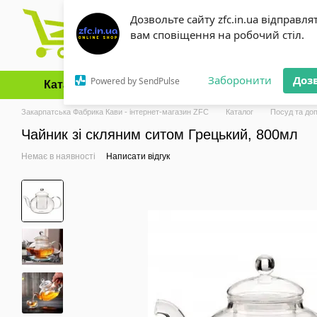
Перейти до основного контенту
Дозвольте сайту zfc.in.ua відправля
вам сповіщення на робочий стіл.
Заборонити
Доз
Powered by SendPulse
Каталог
Оплата і доставка
Обмін та повернення
Закарпатська Фабрика Кави - інтернет-магазин ZFC
Каталог
Посуд та до
Чайник зі скляним ситом Грецький, 800мл
Немає в наявності
Написати відгук