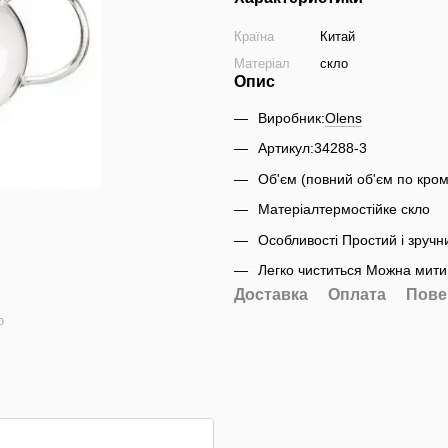
Країна
Китай
Матеріал
скло
Опис
Виробник:
Olens
Артикул:34288-3
Об'єм (повний об'єм по кром
Матеріалтермостійке скло
Особливості Простий і зручн
Легко чиститься Можна мити
Доставка
Оплата
Пове
ю