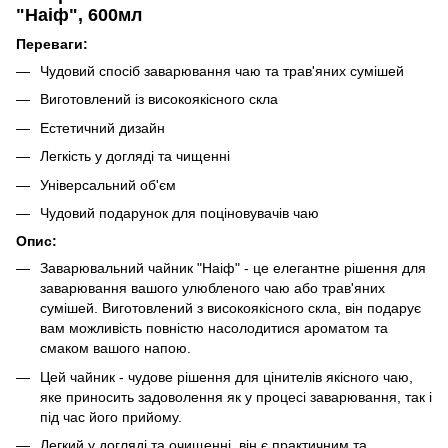
"Наіф", 600мл
Переваги:
Чудовий спосіб заварювання чаю та трав'яних сумішей
Виготовлений із високоякісного скла
Естетичний дизайн
Легкість у догляді та чищенні
Універсальний об'єм
Чудовий подарунок для поціновувачів чаю
Опис:
Заварювальний чайник "Наіф" - це елегантне рішення для
заварювання вашого улюбленого чаю або трав'яних
сумішей. Виготовлений з високоякісного скла, він подарує
вам можливість повністю насолодитися ароматом та
смаком вашого напою.
Цей чайник - чудове рішення для цінителів якісного чаю,
яке приносить задоволення як у процесі заварювання, так і
під час його прийому.
Легкий у догляді та очищенні, він є практичним та