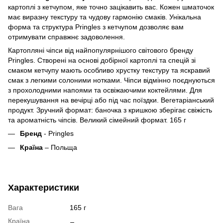
картоплі з кетчупом, яке точно зацікавить вас. Кожен шматочок
має виразну текстуру та чудову гармонію смаків. Унікальна
форма та структура Pringles з кетчупом дозволяє вам
отримувати справжнє задоволення.
Картопляні чіпси від найпопулярнішого світового бренду
Pringles. Створені на основі добірної картоплі та спецій зі
смаком кетчупу мають особливо хрустку текстуру та яскравий
смак з легкими солоними нотками. Чіпси відмінно поєднуються
з прохолодними напоями та освіжаючими коктейлями. Для
перекушування на вечірці або під час поїздки. Вегетаріанський
продукт. Зручний формат: баночка з кришкою зберігає свіжість
та ароматність чіпсів. Великий сімейний формат. 165 г
Бренд
- Pringles
Країна
– Польща
Характеристики
Вага
165 г
Країна