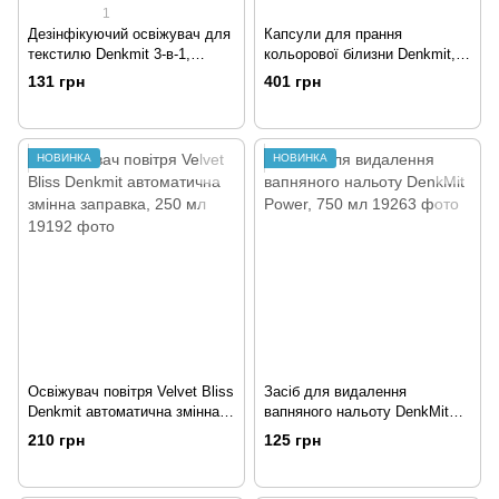
1
Дезінфікуючий освіжувач для
Капсули для прання
текстилю Denkmit 3-в-1,
кольорової білизни Denkmit,
750мл
30шт.
131 грн
401 грн
НОВИНКА
НОВИНКА
Освіжувач повітря Velvet Bliss
Засіб для видалення
Denkmit автоматична змінна
вапняного нальоту DenkMit
заправка, 250 мл
Power, 750 мл
210 грн
125 грн