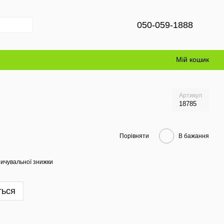
050-059-1888
Мій кошик
Артикул
18785
Порівняти
В бажання
ичувальної знижки
ться