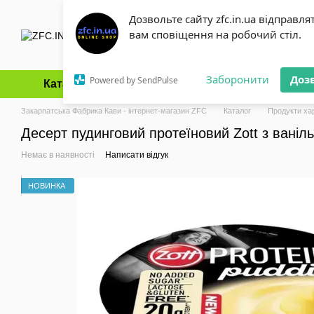
Перейти до основного контенту
Дозвольте сайту zfc.in.ua відправля
вам сповіщення на робочий стіл.
Заборонити
Доз
Powered by SendPulse
Каталог
Оплата і доставка
Обмін та повернення
Закарпатська Фабрика Кави - інтернет-магазин ZFC
Каталог
Продукти ха
Десерт пудинговий протеїновий Zott з ваніл
Немає в наявності
Написати відгук
НОВИНКА