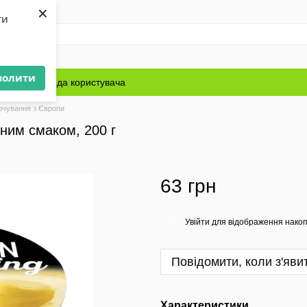
×
ти
волити
Блог
Угода користувача
рчування з Європи
ьним смаком, 200 г
63 грн
Увійти
для відображення накоп
%
Повідомити, коли з'яви
Характеристики